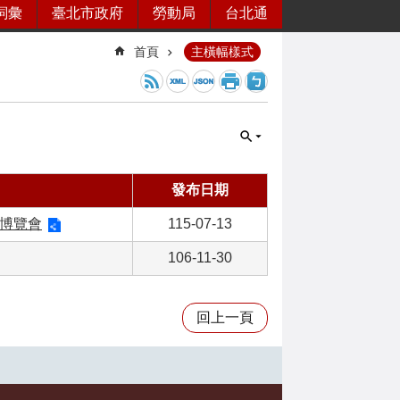
詞彙
臺北市政府
勞動局
台北通
首頁
主橫幅樣式
發布日期
業博覽會
115-07-13
106-11-30
回上一頁