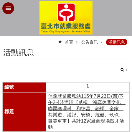
跳到主要內容區塊
:::
首頁
公告資訊
活動訊息
活動訊息
1
信義就業服務站115年7月23日(四)下
午2-4時辦理【貳樓、鴻弈休閒文化、
聯醫護理科、和德昌、錢櫃、全家、
共樂遊、漢記、安橋、統健、玖玖、
微笑單車】共計12家廠商現場徵才活
動