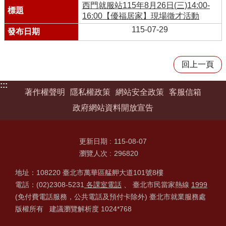
西門就服站115年8月26日(三)14:00-
16:00【優福居家】現場徵才活動
115-07-29
回上一頁
:::
著作權聲明
隱私權政策
網站安全政策
客服信箱
政府網站資料開放宣告
更新日期
115-08-07
瀏覽人次
296820
地址：108220 臺北市萬華區艋舺大道101號8樓
電話：(02)2308-5231
各課室電話
、 臺北市民當家熱線
1999
(免付費電話服務，公共電話及預付卡除外) 臺北市就業服務處
版權所有 建議瀏覽解析度 1024*768