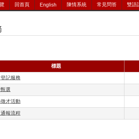
覽
回首頁
陳情系統
常見問答
雙語
English
務
標題
才登記服務
業甄選
場徵才活動
遣通報流程