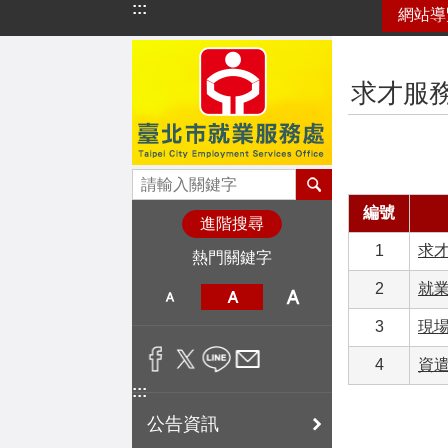
:::
網站導
跳到主要內容區塊
:::
求才服
編號
進階搜尋
1
求
熱門關鍵字
2
就
3
現
4
資
:::
公告資訊