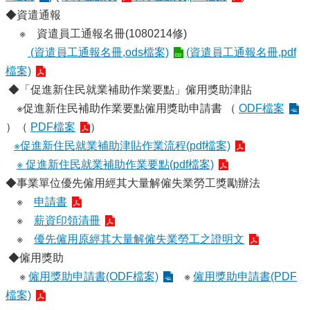
◆資遣通報
※ 資遣員工通報名冊(1080214修)
(資遣員工通報名冊,ods檔案)
(資遣員工通報名冊,pdf
檔案)
◆「促進新住民就業補助作業要點」僱用獎助津貼
※促進新住民補助作業要點僱用獎助申請書 （
ODF檔案
）（
PDF檔案
）
※促進新住民就業補助津貼作業流程(pdf檔案)
※ 促進新住民就業補助作業要點(pdf檔案)
◆事業單位優先僱用經其大量解僱失業勞工獎勵辦法
※
申請書
※
薪資印領清冊
※
優先僱用原經其大量解僱失業勞工之證明文
◆僱用獎助
※
僱用獎助申請書(ODF檔案)
※
僱用獎助申請書(PDF
檔案)