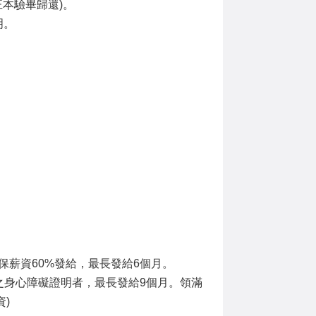
本驗畢歸還)。
明。
薪資60%發給，最長發給6個月。
之身心障礙證明者，最長發給9個月。領滿
)