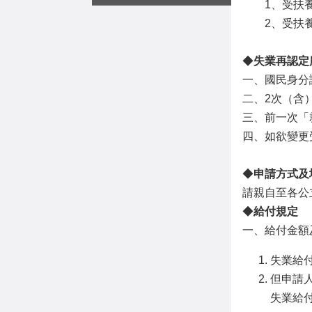
1、受扶養眷
2、受扶養
◆
失業再認定
一、國民身分
二、2次（含
三、前一次「
四、如欲變更
◆
申請方式及
請親自至各公
◆
給付規定
一、給付金額
失業給
但申請
失業給