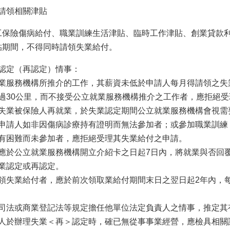
請領相關津貼
工保險傷病給付、職業訓練生活津貼、臨時工作津貼、創業貸款
貼期間，不得同時請領失業給付。
認定（再認定）情事：
業服務機構所推介的工作，其薪資未低於申請人每月得請領之失
過30公里，而不接受公立就業服務機構推介之工作者，應拒絕
失業被保險人再就業，於失業認定期間公立就業服務機構會視需
申請人如非因傷病診療持有證明而無法參加者；或參加職業訓練
有困難而未參加者，應拒絕受理其失業給付之申請。
應於公立就業服務機構開立介紹卡之日起7日內，將就業與否回
業認定或再認定。
領失業給付者，應於前次領取業給付期間末日之翌日起2年內，
司法或商業登記法等規定擔任他單位法定負責人之情事，推定其
人於辦理失業＜再＞認定時，確已無從事事業經營，應檢具相關