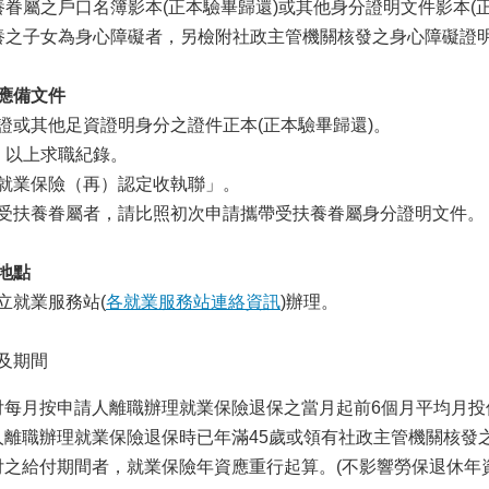
屬之戶口名簿影本(正本驗畢歸還)或其他身分證明文件影本(正
之子女為身心障礙者，另檢附社政主管機關核發之身心障礙證
應備文件
證或其他足資證明身分之證件正本(正本驗畢歸還)。
）以上求職紀錄。
就業保險（再）認定收執聯」。
受扶養眷屬者，請比照初次申請攜帶受扶養眷屬身分證明文件。
地點
立就業服務站(
各就業服務站連絡資訊
)辦理。
及期間
付每月按申請人離職辦理就業保險退保之當月起前6個月平均月投保
人離職辦理就業保險退保時已年滿45歲或領有社政主管機關核發
付之給付期間者，就業保險年資應重行起算。(不影響勞保退休年資