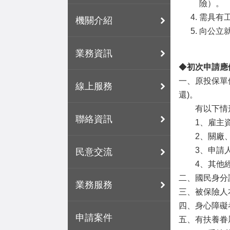
險）。
需具有
機關介紹
向公立
業務資訊
◆
初次申請應
一、原投保單
線上服務
還)。
有以下情形
聯絡資訊
1、雇主資
2、關廠、
3、申請人
民意交流
4、其他經
二、國民身分
業務服務
三、被保險人
四、身心障礙
申請案件
五、有扶養眷