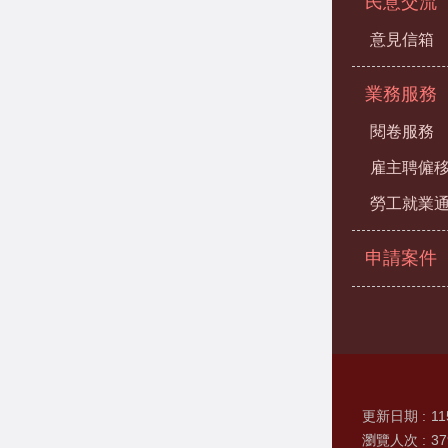
民意交流
意見信箱
業務服務
閱卷服務
雇主聘僱
勞工就業
申請案件
更新日期
11
瀏覽人次
37