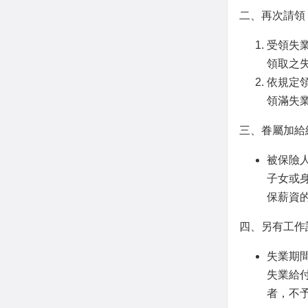
二、再次請領
受領失
領取之
依規定
領滿失
三、眷屬加給
被保險
子女或
保薪資的
四、另有工作
失業期
失業給
者，不