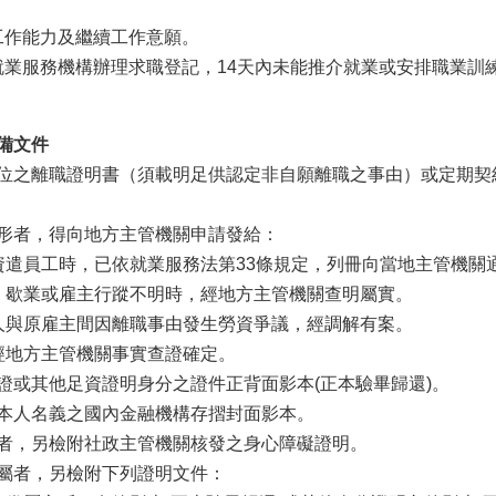
工作能力及繼續工作意願。
就業服務機構辦理求職登記，14天內未能推介就業或安排職業訓
備文件
位之離職證明書（須載明足供認定非自願離職之事由）或定期契
者，得向地方主管機關申請發給：
遣員工時，已依就業服務法第33條規定，列冊向當地
歇業或雇主行蹤不明時，經地方主管機關查明屬實。
與原雇主間因離職事由發生勞資爭議，經調解有案。
地方主管機關事實查證確定。
證或其他足資證明身分之證件正背面影本(正本驗畢歸還)。
本人名義之國內金融機構存摺封面影本。
者，另檢附社政主管機關核發之身心障礙證明。
屬者，另檢附下列證明文件：