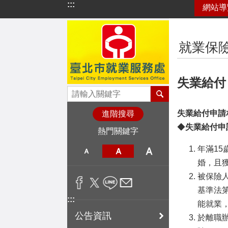
:::
網站導
跳到主要內容區塊
:::
就業保
失業給付
失業給付申請
進階搜尋
◆
失業給付申
熱門關鍵字
年滿1
婚，且
被保險
基準法第
:::
能就業
公告資訊
於離職