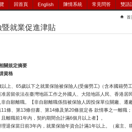
覽
回首頁
陳情系統
常見問答
雙語
English
首
險暨就業促進津貼
相關規定摘要
請資格
5歲以上、65歲以下之就業保險被保險人(受僱勞工)（含本國籍
獲准居留依法在臺灣地區工作之外國人、大陸地區人民、香港居
人非自願離職。【非自願離職係指被保險人因投保單位關廠、遷廠
11條、第13條但書、第14條及第20條規定各 款情事之一離
，且離職前1年內，契約期間合計滿6個月以上者】。
辦理退保當日前3年內，就業保險年資合計滿1年以上。（雇主、