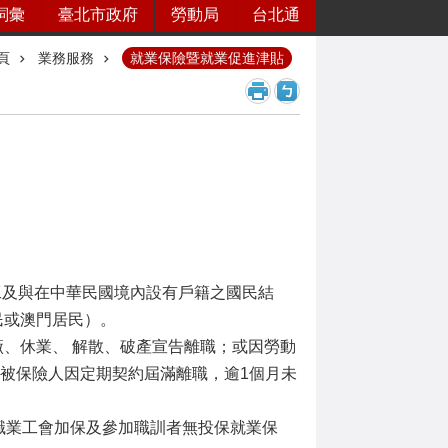
詞彙
臺北市政府
勞動局
台北通
頁
業務服務
就業保險暨就業促進津貼
勞工及與在中華民國境內設有戶籍之國民結
民或澳門居民）。
、休業、 解散、破產宣告離職；或因勞動
職；被保險人因定期契約屆滿離職，逾1個月未
職業工會加保及參加職訓者無投保就業保