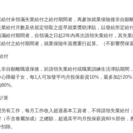
業給付未領滿失業給付之給付期間者，再參加就業保險後非自願
失業給付月數及依規定領取之提早就業獎助津貼，以發給所定給
領滿給付期間者，自領滿之日起2年內再次請領失業給付，其失業
業給付之給付期間者，就業保險年資應重行起算。（不影響勞保
給付
人非自願離職退保後，於請領失業給付或職業訓練生活津貼期間
身心障礙子女，每1人可加發平均月投保薪資10%，最多加計20
80%。
計算
間另有工作，每月工作收入超過基本工資者，不得請領失業給付
付（不含眷屬加成）之總額，超過其平均月投保薪資80％部份，
予扣除。