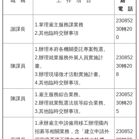
職 稱
工 作 項 目
絡
電 話
230852
1.掌理雇主服務課業務
謝課長
30轉20
2.其他臨時交辦事項
0
1.辦理本府各機關委託專案甄選。
2.辦理就業服務外展人員實施計
230852
陳課員
畫。
30轉20
3.辦理現場徵才活動實施計畫。
8
4.其他臨時交辦事項。
1.雇主服務綜合業務。
230852
陳課員
2.辦理就業甄選法規等綜合業務。
30轉20
3.其他臨時交辦事項。
5
1.承辦雇主申請僱用移工辦理國內
招募等相關業務，含「建立申請外
230852