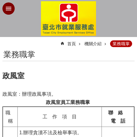
跳到主要內容區塊
:::
首頁
機關介紹
業務職掌
業務職掌
政風室
政風室：辦理政風事項。
政風室員工業務職掌
職
聯 絡
工 作 項 目
稱
電 話
1.辦理貪瀆不法及檢舉事項。