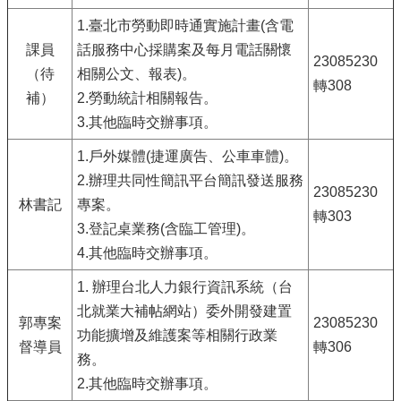
1.臺北市勞動即時通實施計畫(含電
課員
話服務中心採購案及每月電話關懷
23085230
（待
相關公文、報表)。
轉308
補）
2.勞動統計相關報告。
3.其他臨時交辦事項。
1.戶外媒體(捷運廣告、公車車體)。
2.辦理共同性簡訊平台簡訊發送服務
23085230
林書記
專案。
轉303
3.登記桌業務(含臨工管理)。
4.其他臨時交辦事項。
1. 辦理台北人力銀行資訊系統（台
北就業大補帖網站）委外開發建置
郭專案
23085230
功能擴增及維護案等相關行政業
督導員
轉306
務。
2.其他臨時交辦事項。