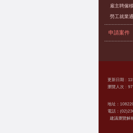
雇主聘僱
勞工就業
申請案件
更新日期
11
瀏覽人次
97
地址：1082
電話：(02)230
建議瀏覽解析度 