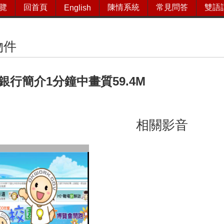
覽
回首頁
陳情系統
常見問答
雙語
English
物件
銀行簡介1分鐘中畫質59.4M
相關影音