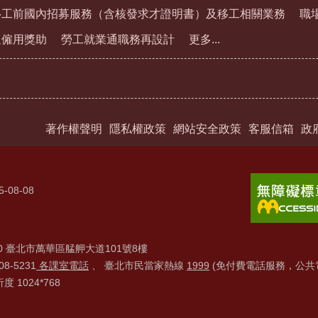
移工前國內招募服務（含核發求才證明書）及移工相關業務
職
通僱用獎助
勞工就業通職務再設計
更多...
著作權聲明
隱私權政策
網站安全政策
客服信箱
政
5-08-08
20 臺北市萬華區艋舺大道101號8樓
8-5231
各課室電話
、 臺北市民當家熱線
1999
(免付費電話服務，公共
1024*768