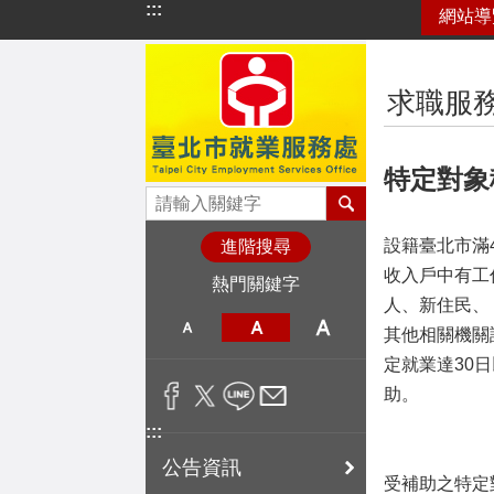
:::
網站導
跳到主要內容區塊
:::
求職服
特定對象
設籍臺北市滿
進階搜尋
收入戶中有工
熱門關鍵字
人、新住民、
其他相關機關
定就業達30日
助。
:::
公告資訊
受補助之特定