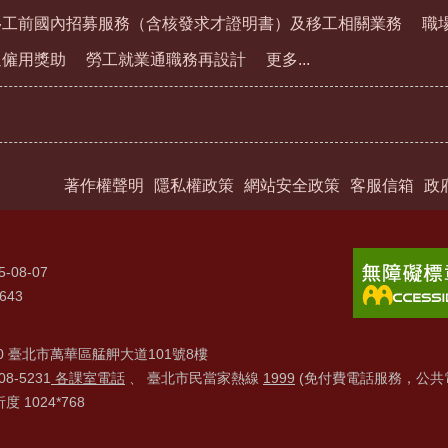
移工前國內招募服務（含核發求才證明書）及移工相關業務
職
通僱用獎助
勞工就業通職務再設計
更多...
著作權聲明
隱私權政策
網站安全政策
客服信箱
政
5-08-07
643
20 臺北市萬華區艋舺大道101號8樓
8-5231
各課室電話
、 臺北市民當家熱線
1999
(免付費電話服務，公共
1024*768