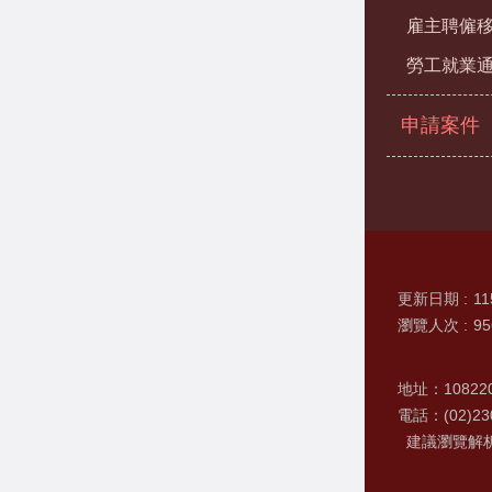
雇主聘僱
勞工就業
申請案件
更新日期
11
瀏覽人次
95
地址：1082
電話：(02)230
建議瀏覽解析度 