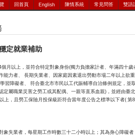
覽
回首頁
陳情系統
常見問答
雙語
English
務
穩定就業補助
4個月以上，並符合特定對象身份(獨力負擔家計者、年滿四十
作能力者、 長期失業者、因家庭因素退出勞動市場二年以上欲
 學習障礙者、 符合臺北市市民以工代賑輔導自治條例規定，並
認定屬職業災害之勞工或其配偶、一親等直系血親)，並經由臺
以上，且勞工保險月投保級距符合當年度公告之標準以下者( 第8級
對象失業者，每星期工作時數三十二小時以上；其為身心障礙者，