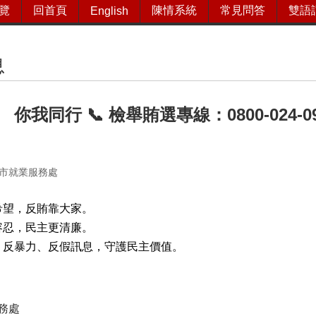
覽
回首頁
陳情系統
常見問答
雙語
English
息
你我同行 📞 檢舉賄選專線：0800-024
市就業服務處
希望，反賄靠大家。
容忍，民主更清廉。
、反暴力、反假訊息，守護民主價值。
務處