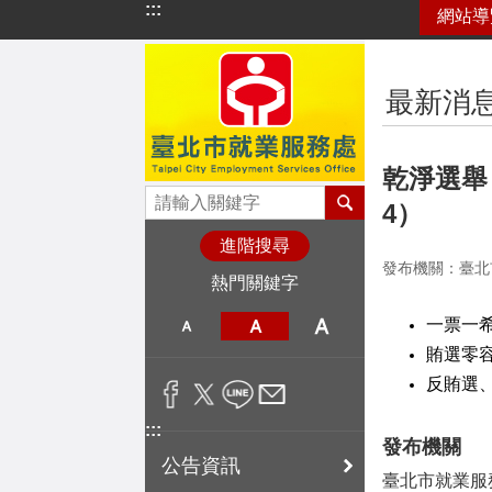
:::
網站導
跳到主要內容區塊
:::
最新消
乾淨選舉 
4）
進階搜尋
發布機關：臺北
熱門關鍵字
一票一
賄選零
反賄選
:::
發布機關
公告資訊
臺北市就業服