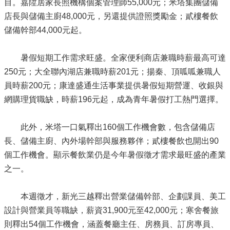
目。嘉陞居家長照機構個案管理師55,000元；米塔集團儲備
店長與儲備主廚48,000元，另還提供證照獎勵金；貳樓餐飲
儲備幹部44,000元起。
暑假短期工作需求旺盛。全家便利商店兼職時薪最高可達
250元；大全聯內湖店兼職時薪201元；揚秦、頂呱呱兼職人
員時薪200元；康達盛通生活事業提供暑假短期營運、收銀與
網購理貨職缺，時薪196元起，成為青年暑假打工熱門選擇。
此外，米塔一口氣釋出160個工作機會數，包含儲備店
長、儲備主廚、內外場幹部與服務夥伴；貳樓餐飲也開出90
個工作機會。顯示餐飲業仍是今年暑假徵才需求最旺盛的產業
之一。
本週徵才，新光三越釋出營業儲備幹部、企劃課員、美工
設計與營業員等職缺，薪資31,900元至42,000元；寒舍餐旅
則釋出54個工作機會，涵蓋餐廳主任、房務員、訂房專員、