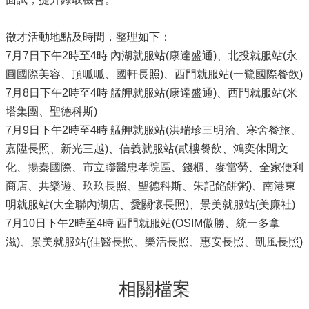
徵才活動地點及時間，整理如下：
7月7日下午2時至4時 內湖就服站(康達盛通)、北投就服站(永
圓國際美容、頂呱呱、國軒長照)、西門就服站(一鷺國際餐飲)
7月8日下午2時至4時 艋舺就服站(康達盛通)、西門就服站(米
塔集團、聖德科斯)
7月9日下午2時至4時 艋舺就服站(洪瑞珍三明治、寒舍餐旅、
嘉陞長照、新光三越)、信義就服站(貳樓餐飲、鴻奕休閒文
化、揚秦國際、市立聯醫忠孝院區、錢櫃、麥當勞、全家便利
商店、共樂遊、玖玖長照、聖德科斯、朱記餡餅粥)、南港東
明就服站(大全聯內湖店、愛關懷長照)、景美就服站(美廉社)
7月10日下午2時至4時 西門就服站(OSIM傲勝、統一多拿
滋)、景美就服站(佳醫長照、樂活長照、惠安長照、凱風長照)
相關檔案