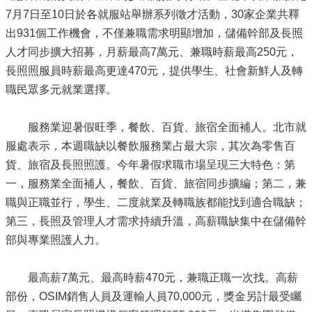
7月7日至10日於各就服站舉辦系列徵才活動，30家企業共釋
出931個工作機會，不僅兼職需求明顯增加，儲備幹部及長照
人才同步擴大招募，月薪最高7萬元、兼職時薪最高250元，
長照照服員時薪最高更達470元，提供學生、社會新鮮人及轉
職民眾多元就業選擇。
服務業迎暑假旺季，餐飲、百貨、旅宿全面補人。北市就
服處表示，本週職缺以餐飲服務業占最大宗，其次為零售百
貨、旅宿及長照照護。今年暑假求職市場呈現三大特色：第
一，服務業全面補人，餐飲、百貨、旅宿同步擴編；第二，兼
職與正職並行，學生、二度就業及轉職族都能找到適合職缺；
第三，長照及管理人才需求持續升溫，高薪職缺集中在儲備幹
部與專業照護人力。
最高薪7萬元、最高時薪470元，兼職正職一次找。高薪
部份，OSIM銷售人員及運輸人員70,000元，獎金另計最受矚