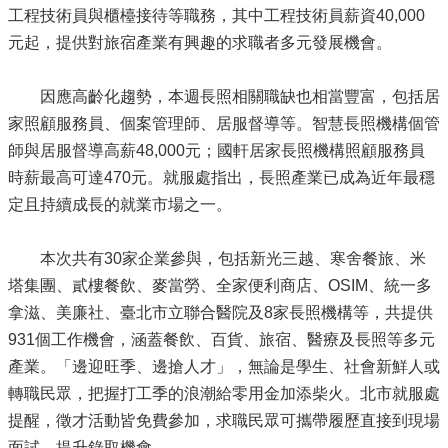
工程技術員與櫃檯接待等職務，其中工程技術員薪資40,000
元起，提供對旅宿產業有興趣的求職者多元發展機會。
因應高齡化趨勢，本週長照相關職缺也相當豐富，包括居
家照顧服務員、個案管理師、居服督導等。智慧長照機構個管
師與居服督導高薪48,000元；國軒居家長照機構照顧服務員
時薪最高可達470元。就服處指出，長照產業已成為近年最穩
定且持續成長的就業市場之一。
本次共有30家企業參與，包括新光三越、寒舍餐旅、米
塔集團、貳樓餐飲、麥當勞、全家便利商店、OSIM、統一多
拿滋、美廉社、臺北市立聯合醫院及8家長照機構等，共提供
931個工作機會，涵蓋餐飲、百貨、旅宿、醫療及長照等多元
產業。「邊迎旺季、邊搶人才」，無論是學生、社會新鮮人或
轉職民眾，把握打工季的浪潮給零用金加添柴火。北市就服處
提醒，徵才活動皆免費參加，求職民眾可攜帶履歷直接到現場
面試，提升錄取機會。