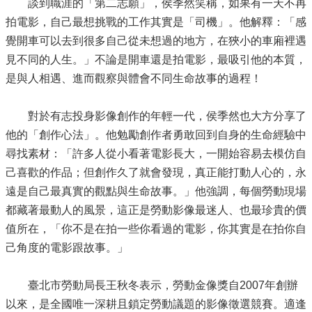
談到職涯的「第二志願」，侯季然笑稱，如果有一天不再
拍電影，自己最想挑戰的工作其實是「司機」。他解釋：「感
覺開車可以去到很多自己從未想過的地方，在狹小的車廂裡遇
見不同的人生。」不論是開車還是拍電影，最吸引他的本質，
是與人相遇、進而觀察與體會不同生命故事的過程！
對於有志投身影像創作的年輕一代，侯季然也大方分享了
他的「創作心法」。他勉勵創作者勇敢回到自身的生命經驗中
尋找素材：「許多人從小看著電影長大，一開始容易去模仿自
己喜歡的作品；但創作久了就會發現，真正能打動人心的，永
遠是自己最真實的觀點與生命故事。」他強調，每個勞動現場
都藏著最動人的風景，這正是勞動影像最迷人、也最珍貴的價
值所在，「你不是在拍一些你看過的電影，你其實是在拍你自
己角度的電影跟故事。」
臺北市勞動局長王秋冬表示，勞動金像獎自2007年創辦
以來，是全國唯一深耕且鎖定勞動議題的影像徵選競賽。適逢