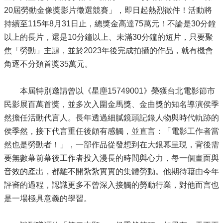
20屆勞動金像獎影片徵選競賽」，即日起熱烈徵件！活動將
持續至115年8月31日止，總獎金高達75萬元！不論是30分鐘
以上的長片，還是10分鐘以上、未滿30分鐘的短片，只要聚
焦「勞動」主題，並於2023年後完成拍攝的作品，就有機會
角逐不分類首獎35萬元。
本屆特別邀請曾以《星塵15749001》榮獲台北電影節市
民影展百萬首獎，並多次入圍金馬獎、金曲獎的知名導演侯季
然擔任活動代言人。長年透過細膩鏡頭記錄人物與時代軌跡的
侯季然，接下代言重任後頗有感觸，並直言：「電影工作者當
然也是勞動者！」，一部作品從發想到在大銀幕呈現，背後需
要無數幕前幕後工作者投入漫長的時間與心力，每一個畫面與
音效的產出，都離不開紮紮實實的集體勞動。他期待藉由今年
評審的過程，認識更多不曾深入接觸的勞動行業，對他而言也
是一場極具意義的學習。