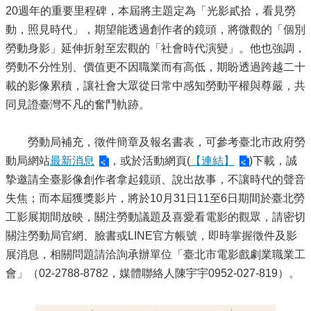
20週年的重要里程碑，本屆將主題定為「光影貳拾，看見勞
動，照見時代」，期望能透過創作者的鏡頭，將微觀的「個別
勞動身影」延伸折射至宏觀的「社會時代演變」。他也強調，
勞動不分性別、價值更不因職業而有高低，期盼透過跨越二十
載的影像累積，讓社會大眾從日常中感知勞動平權與尊嚴，共
同見證臺灣不凡的奮鬥軌跡。
勞動局補充，徵件簡章及報名書表，可參考臺北市政府勞
動局網站
最新消息
，或於活動網頁(
【連結】
)下載，誠
摯邀請全臺影像創作者拿起鏡頭、說出故事，不讓時代的聲音
失焦；而本屆獲獎影片，將於10月31日11至6日期間於臺北勞
工影展期間放映，關注勞動議題及喜愛看電影的觀眾，請密切
關注勞動局官網、臉書或LINE官方帳號，即時掌握徵件及影
展消息，相關問題請洽詢承辦單位「臺北市電影戲劇業職業工
會」（02-2788-8782，媒體聯絡人陳宇宇0952-027-819）。