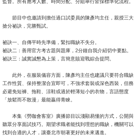
監督。所有應考人數、時間分配、分組舉行皆採標準化流程。
節目中也邀請到擔任過口試委員的陳彥均主任，親授三大
搶分祕訣，完勝甄試。
祕訣一、自傳平時先準備，緊扣職缺不失分。
祕訣二：善用官方考古題與題庫，2分鐘自我介紹切中要點。
祕訣三：誠實誠懇為上策，言簡意賅迎戰綜合提問。
此外，在服裝儀容方面，陳彥均主任也建議只要符合職缺
工作性質、保持整潔合宜即可，不強求套裝或深色西裝，但務
必避免短褲、拖鞋、涼鞋或過於輕薄短小的衣物，言語態度
「放鬆而不散漫」最能贏得青睞。
本集《勞咖會客室》廣播節目以淺顯易懂的方式，公開與
聽眾分享面試技巧。期望求職者能找到理想的職缺，機關可以
找到合適的人才，讓臺北市朝著更好的未來邁進。