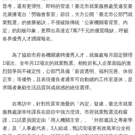
普考，還有更彈性、即時的管道！臺北市就業服務處受邀至臺
北廣播電台「勞咖會客室」節目，大方公開「臺北市公部門就
業甄選」的搶勝祕訣，不僅破除傳統「公家機關看背景、內
定」的刻板印象，更釋出高達近7萬7千元的優質職缺，呼籲
各界優秀人才踴躍報名。
為了協助市府各機關遴聘優秀人才，就服處每月固定辦理
1場次、全年共12場次的就業甄選。相較於私人企業面臨的激
烈競爭與不確定性，公部門具備「薪資透明、福利完善、休假
正常」等優勢，且表現優良者通常可自動續約工作至退休，是
求職者兼顧生活品質與成就感的絕佳選擇。
在專訪中，針對民眾常擔憂的「內定」疑慮，臺北市就業
服務處謝幸玲課長在節目中強力澄清。市府就業甄選流程嚴
謹，口試委員固定由「用人機關主管」、「外部邀請之專家學
者」及「人事處代表」3人組成，甄試現場更有政風單位全程