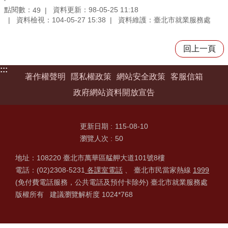
點閱數：
資料更新：98-05-25 11:18
49
資料檢視：104-05-27 15:38
資料維護：臺北市就業服務處
回上一頁
:::
著作權聲明
隱私權政策
網站安全政策
客服信箱
政府網站資料開放宣告
更新日期
115-08-10
瀏覽人次
50
地址：108220 臺北市萬華區艋舺大道101號8樓
電話：(02)2308-5231
各課室電話
、 臺北市民當家熱線
1999
(免付費電話服務，公共電話及預付卡除外) 臺北市就業服務處
版權所有 建議瀏覽解析度 1024*768