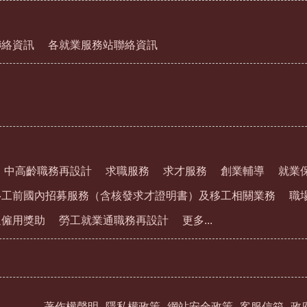
聯絡資訊
各就業服務站聯絡資訊
中高齡職務再設計
求職服務
求才服務
創業輔導
就業
移工前國內招募服務（含核發求才證明書）及移工相關業務
職
通僱用獎助
勞工就業通職務再設計
更多...
著作權聲明
隱私權政策
網站安全政策
客服信箱
政