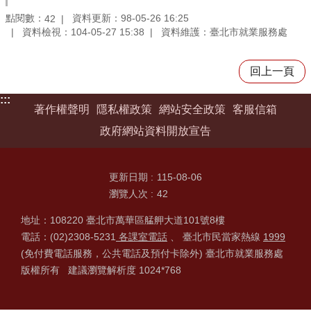
點閱數：
資料更新：98-05-26 16:25
42
資料檢視：104-05-27 15:38
資料維護：臺北市就業服務處
回上一頁
:::
著作權聲明
隱私權政策
網站安全政策
客服信箱
政府網站資料開放宣告
更新日期
115-08-06
瀏覽人次
42
地址：108220 臺北市萬華區艋舺大道101號8樓
電話：(02)2308-5231
各課室電話
、 臺北市民當家熱線
1999
(免付費電話服務，公共電話及預付卡除外) 臺北市就業服務處
版權所有 建議瀏覽解析度 1024*768