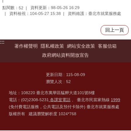
點閱數：
資料更新：98-05-26 16:29
52
資料檢視：104-05-27 15:38
資料維護：臺北市就業服務處
回上一頁
:::
著作權聲明
隱私權政策
網站安全政策
客服信箱
政府網站資料開放宣告
更新日期
115-08-09
瀏覽人次
52
地址：108220 臺北市萬華區艋舺大道101號8樓
電話：(02)2308-5231
各課室電話
、 臺北市民當家熱線
1999
(免付費電話服務，公共電話及預付卡除外) 臺北市就業服務處
版權所有 建議瀏覽解析度 1024*768