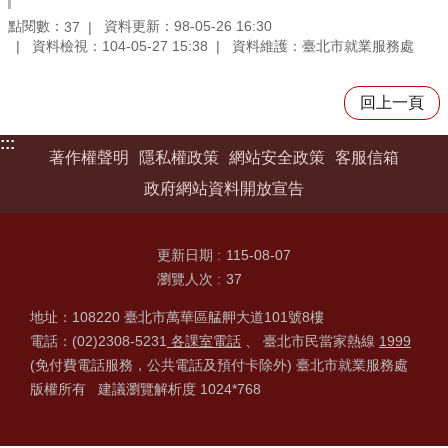
點閱數：
資料更新：98-05-26 16:30
37
資料檢視：104-05-27 15:38
資料維護：臺北市就業服務處
回上一頁
:::
著作權聲明
隱私權政策
網站安全政策
客服信箱
政府網站資料開放宣告
更新日期
115-08-07
瀏覽人次
37
地址：108220 臺北市萬華區艋舺大道101號8樓
電話：(02)2308-5231
各課室電話
、 臺北市民當家熱線
1999
(免付費電話服務，公共電話及預付卡除外) 臺北市就業服務處
版權所有 建議瀏覽解析度 1024*768