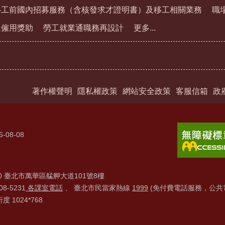
移工前國內招募服務（含核發求才證明書）及移工相關業務
職
通僱用獎助
勞工就業通職務再設計
更多...
著作權聲明
隱私權政策
網站安全政策
客服信箱
政
5-08-08
20 臺北市萬華區艋舺大道101號8樓
8-5231
各課室電話
、 臺北市民當家熱線
1999
(免付費電話服務，公共
1024*768