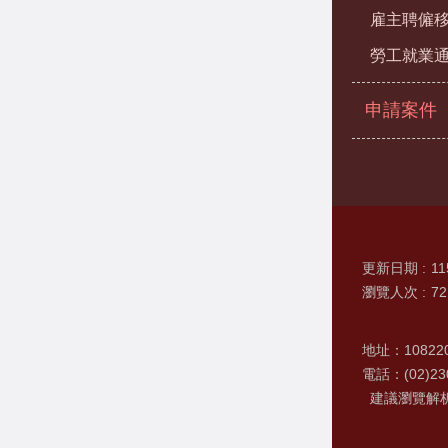
雇主聘僱
勞工就業
申請案件
更新日期
11
瀏覽人次
72
地址：1082
電話：(02)230
建議瀏覽解析度 