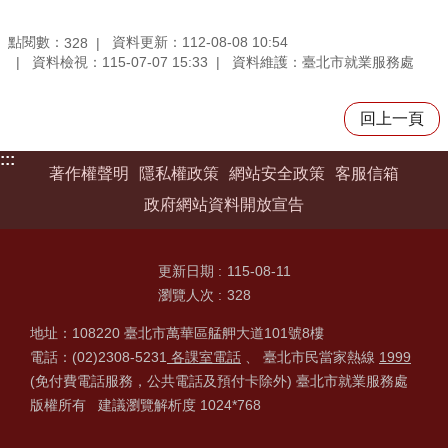
點閱數：
資料更新：112-08-08 10:54
328
資料檢視：115-07-07 15:33
資料維護：臺北市就業服務處
回上一頁
:::
著作權聲明
隱私權政策
網站安全政策
客服信箱
政府網站資料開放宣告
更新日期
115-08-11
瀏覽人次
328
地址：108220 臺北市萬華區艋舺大道101號8樓
電話：(02)2308-5231
各課室電話
、 臺北市民當家熱線
1999
(免付費電話服務，公共電話及預付卡除外) 臺北市就業服務處
版權所有 建議瀏覽解析度 1024*768