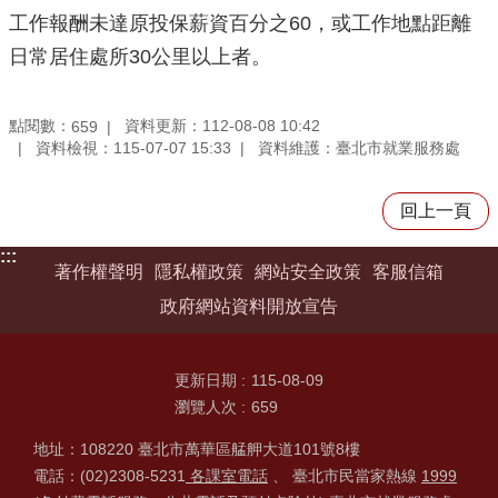
工作報酬未達原投保薪資百分之60，或工作地點距離
日常居住處所30公里以上者。
點閱數：
資料更新：112-08-08 10:42
659
資料檢視：115-07-07 15:33
資料維護：臺北市就業服務處
回上一頁
:::
著作權聲明
隱私權政策
網站安全政策
客服信箱
政府網站資料開放宣告
更新日期
115-08-09
瀏覽人次
659
地址：108220 臺北市萬華區艋舺大道101號8樓
電話：(02)2308-5231
各課室電話
、 臺北市民當家熱線
1999